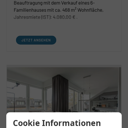
Beauftragung mit dem Verkauf eines 6-
Familienhauses mit ca. 468 m² Wohnfläche,
Jahresmiete (IST): 4.080,00 € .
JETZT ANSEHEN
Cookie Informationen