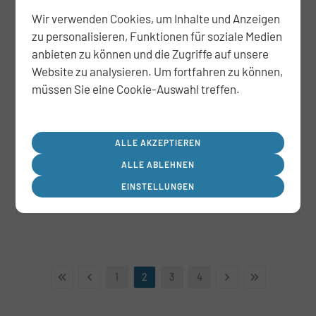
Wir verwenden Cookies, um Inhalte und Anzeigen
MÜNSTER
zu personalisieren, Funktionen für soziale Medien
Finkenstraße – Repräsentative
anbieten zu können und die Zugriffe auf unsere
Eigentumswohnung
Website zu analysieren. Um fortfahren zu können,
müssen Sie eine Cookie-Auswahl treffen.
Vom Verkäufer wurden wir mit der Vermarktung
seiner Dachgeschosswohnung mitten im
Kreuzviertel im Allein-Auftrag beauftragt.
ALLE AKZEPTIEREN
ALLE ABLEHNEN
JETZT ANSEHEN
EINSTELLUNGEN
1
2
3
4