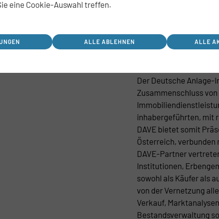
ie eine Cookie-Auswahl treffen.
Transformation, die die
noch lange nicht abges
wieder Bewegung auf d
LUNGEN
ALLE ABLEHNEN
ALLE A
Licht am Ende des Tunn
Weitere Informationen
Der Deutsche Anlage-Im
Zusammenschluss von 
Immobiliendienstleist
inhabergeführten, mit 
DAVE bietet somit Präs
Österreich, verbunden 
DAVE-Partner vertrete
Institutionen, Erbeng
sowohl als Käufer als a
von der Vernetzung alle
Verkauf, Marktanalyse
Bestandsverwaltung so