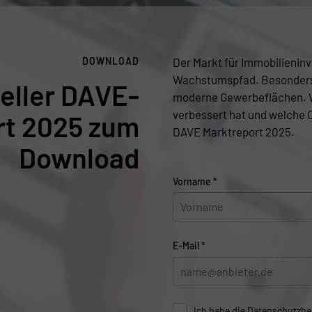
DOWNLOAD
Der Markt für Immobilieninv
Wachstumspfad. Besonders
eller DAVE-
moderne Gewerbeflächen. W
verbessert hat und welche 
rt 2025 zum
DAVE Marktreport 2025.
Download
Vorname
*
E-Mail
*
Ich habe die
Datenschutzb