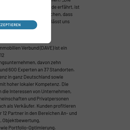
 Immobilienbranche gerade erfährt, ist
chlossen. Aber die Anzeichen, dass
en Markt gekommen ist, lässt uns
KZEPTIEREN
els sehen.“
 zu DAVE:
mobilien Verbund (DAVE) ist ein
12
ungsunternehmen, davon zehn
rund 600 Experten an 37 Standorten.
enz in ganz Deutschland sowie
mit hoher lokaler Kompetenz. Die
n die Interessen von Unternehmen,
emeinschaften und Privatpersonen
uch als Verkäufer. Kunden profitieren
r 12 Partner in den Bereichen An- und
n, Objektbewertung,
wie Portfolio-Optimierung.