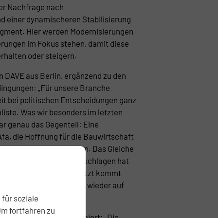
der Nachfrage nach
d einer dynamischeren Stabilisierung
egment. Hier werden Modernisierungen
rungen im Fokus stehen, damit diese
erhalten oder steigern.
on DAVE aus Berlin, ergänzend zu den
ingungen: „Für unsere Branche
it bei politischen Entscheidungen ganz
nliste. Was wir besonders im letzten
r genau das Gegenteil: Eine
a, die Hoffnung für die Bauwirtschaft
 wurde wieder gestrichen. Das Gleiche
esetz, das hohe Wellen geschlagen hat
 abgeschwächt wurde. Jetzt kommt
ürzte Zeiten für B-Pläne wieder auf
uss was passieren.“
für soziale
Um fortfahren zu
tsführer von DAVE resümiert: „Die