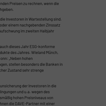
enden Preisen zu rechnen, wenn die
chgeben.
die Investoren in Wartestellung sind.
n oder einem nachgebenden Zinssatz
Aufschwung im zweiten Halbjahr
d auch dieses Jahr ESG-konforme
odukte des Jahres. Wieland Münch,
Bonn: „Neben hohen
gen, stellen besonders die Banken in
cher Zustand sehr strenge
unsicherung der Investoren in die
ingungen und u.a. wegen des
ismäßig hohen Preisniveaus von
hnen die DAVE-Partner mit einer