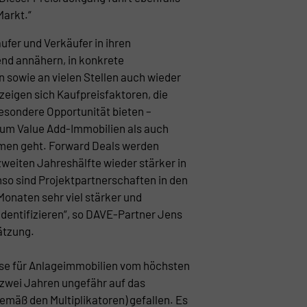
arkt.“
ufer und Verkäufer in ihren
nd annähern, in konkrete
sowie an vielen Stellen auch wieder
zeigen sich Kaufpreisfaktoren, die
esondere Opportunität bieten –
 um Value Add-Immobilien als auch
en geht. Forward Deals werden
zweiten Jahreshälfte wieder stärker in
so sind Projektpartnerschaften in den
onaten sehr viel stärker und
identifizieren“, so DAVE-Partner Jens
ätzung.
ise für Anlageimmobilien vom höchsten
s zwei Jahren ungefähr auf das
emäß den Multiplikatoren) gefallen. Es