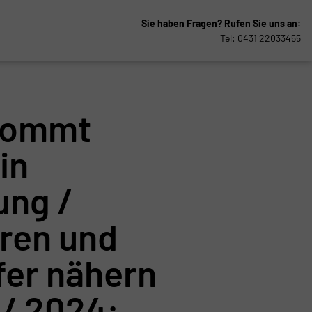
Sie haben Fragen?
Rufen Sie uns an:
Tel: 0431 22033455
kommt
in
ng /
oren und
fer nähern
 / 2024: