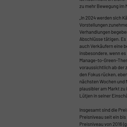
zu mehr Bewegung im M
„In 2024 werden sich Kä
Vorstellungen zunehme
Verhandlungen begeben 
Abschlüsse tätigen. Es 
auch Verkäufern eine b
insbesondere, wenn es
Manage-to-Green-Them
voraussichtlich ab der 
den Fokus rücken, eben
nächsten Wochen und M
plausibler am Markt zu 
Lütjen in seiner Einsch
Insgesamt sind die Pre
Preisniveau seit ein bi
Preisniveau von 2016 (g