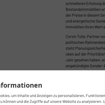
schnelleren Erholung 
Bestandsimmobilien un
der Preise in diesem S
und energetische Sanie
Immobilien ihren Wert 
Corvin Tolle, Partner v
politischen Rahmenbed
steht Planungssicherhe
oben auf der Prioritäte
Jahr gesehen haben, wa
angekündigte Sonder-Af
hat aufkommen lassen,
gilt für das Heizungsg
nformationen
und zum Glück wieder
endlich das Thema verk
den Tisch, auch hier m
kies, um Inhalte und Anzeigen zu personalisieren, Funktionen 
u können und die Zugriffe auf unsere Website zu analysieren. 
Guido Stracke, Geschäf