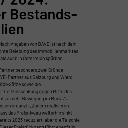
er Bestands-
lien
– Nach Angaben von DAVE ist nach dem
ichte Belebung des Immobilienmarktes
als auch in Österreich spürbar.
Partner besonders zwei Gründe
DAVE-Partner aus Salzburg und Wien:
 IRS-Sätze sowie die
r Leitzinssenkung gegen Mitte des
mt zu mehr Bewegung im Markt.“.
ssen ergänzt: „Zudem realisieren
dass das Preisniveau weiterhin sinkt.
ereits 2023 reduziert, aber die Talsohle
. Dieser Preisrückgang führt ebenfalls