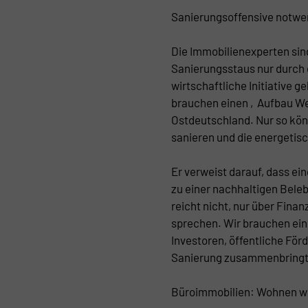
Sanierungsoffensive notwen
Die Immobilienexperten sind
Sanierungsstaus nur durch 
wirtschaftliche Initiative g
brauchen einen ‚Aufbau Wes
Ostdeutschland. Nur so könn
sanieren und die energetis
Er verweist darauf, dass ein
zu einer nachhaltigen Bele
reicht nicht, nur über Fin
sprechen. Wir brauchen ein
Investoren, öffentliche För
Sanierung zusammenbringt
Büroimmobilien: Wohnen wir