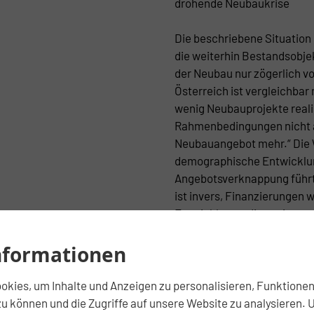
drohende Neubaukrise
Die beschriebene Situation 
die weiterhin Bestandsobjek
der Neubau nur zögerlich vor
Österreich ist vergleichbar
wenig Neubauprojekte realis
Rahmenbedingungen nicht ä
Neubauangebot mehr.“ Die
demographische Entwicklun
Angebotsverknappung führt 
ist invers, Finanzierungen 
Entwicklung – dieses ist sp
chancenorientierter Invest
nformationen
Finanzierungs- und Invest
kies, um Inhalte und Anzeigen zu personalisieren, Funktionen 
Die DAVE-Experten sehen f
u können und die Zugriffe auf unsere Website zu analysieren. 