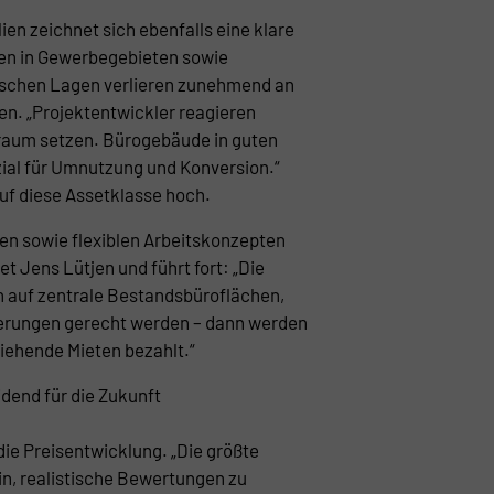
en zeichnet sich ebenfalls eine klare
hen in Gewerbegebieten sowie
ischen Lagen verlieren zunehmend an
sen. „Projektentwickler reagieren
raum setzen. Bürogebäude in guten
ial für Umnutzung und Konversion.“
uf diese Assetklasse hoch.
en sowie flexiblen Arbeitskonzepten
t Jens Lütjen und führt fort: „Die
h auf zentrale Bestandsbüroflächen,
erungen gerecht werden – dann werden
ziehende Mieten bezahlt.“
dend für die Zukunft
die Preisentwicklung. „Die größte
in, realistische Bewertungen zu