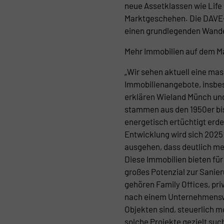
neue Assetklassen wie Life
Marktgeschehen. Die DAVE
einen grundlegenden Wande
Mehr Immobilien auf dem Mar
„Wir sehen aktuell eine ma
Immobilienangebote, insbe
erklären Wieland Münch und
stammen aus den 1950er bi
energetisch ertüchtigt erd
Entwicklung wird sich 2025 
ausgehen, dass deutlich m
Diese Immobilien bieten für
großes Potenzial zur Sanie
gehören Family Offices, pri
nach einem Unternehmensve
Objekten sind, steuerlich m
solche Projekte gezielt suc