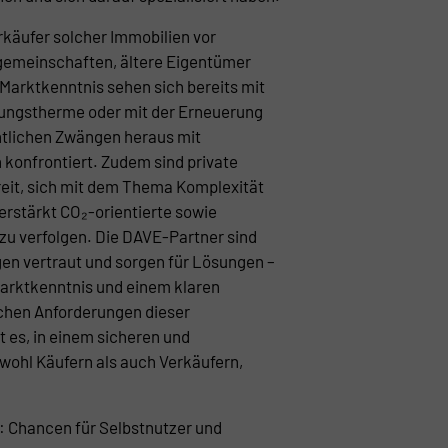
erkäufer solcher Immobilien vor
emeinschaften, ältere Eigentümer
Marktkenntnis sehen sich bereits mit
ungstherme oder mit der Erneuerung
htlichen Zwängen heraus mit
konfrontiert. Zudem sind private
it, sich mit dem Thema Komplexität
rstärkt CO₂-orientierte sowie
u verfolgen. Die DAVE-Partner sind
en vertraut und sorgen für Lösungen –
Marktkenntnis und einem klaren
schen Anforderungen dieser
t es, in einem sicheren und
wohl Käufern als auch Verkäufern,
Chancen für Selbstnutzer und