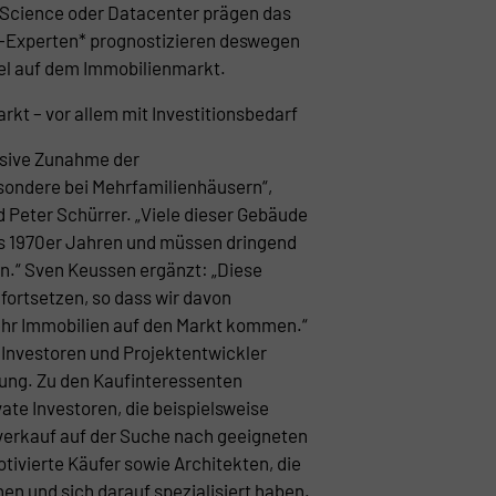
 Science oder Datacenter prägen das
-Experten* prognostizieren deswegen
l auf dem Immobilienmarkt.
kt – vor allem mit Investitionsbedarf
ssive Zunahme der
sondere bei Mehrfamilienhäusern“,
 Peter Schürrer. „Viele dieser Gebäude
s 1970er Jahren und müssen dringend
en.“ Sven Keussen ergänzt: „Diese
fortsetzen, so dass wir davon
ehr Immobilien auf den Markt kommen.“
 Investoren und Projektentwickler
rung. Zu den Kaufinteressenten
vate Investoren, die beispielsweise
rkauf auf der Suche nach geeigneten
otivierte Käufer sowie Architekten, die
hen und sich darauf spezialisiert haben.