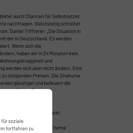
bietet auch Chancen für Selbstnutzer,
te nachfragen. Gleichzeitig schreitet
an. Daniel Triffterer: „Die Situation in
 mit der in Deutschland. Es werden
iert. Wenn sich die
ndern, haben wir in 24 Monaten kein
 Wohnungsknappheit und
g werden sich aber nicht ändern. Eine
zu steigenden Preisen. Die Zinskurve
werden günstiger und befeuern die
annend für den Einstieg
oren.
orenverhalten bremsen Markt
für soziale
ür dieses Jahr, dass das Thema
Um fortfahren zu