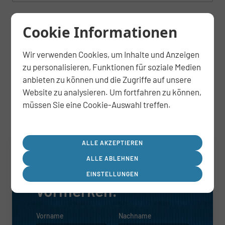
Ich habe die
Datenschutzbestimmungen
zur Kenntnis
Cookie Informationen
genommen. Ich stimme zu, dass meine Daten zur
Bearbeitung meiner Anfrage verwendet werden.
Wir verwenden Cookies, um Inhalte und Anzeigen
zu personalisieren, Funktionen für soziale Medien
DOWNLOAD ANFRAGEN
anbieten zu können und die Zugriffe auf unsere
Website zu analysieren. Um fortfahren zu können,
müssen Sie eine Cookie-Auswahl treffen.
Erster sein!
ALLE AKZEPTIEREN
Lassen Sie sich für
ALLE ABLEHNEN
aktuelle Angebote
EINSTELLUNGEN
vormerken!
Vorname
Nachname