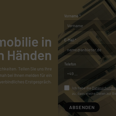
Vorname
*
mobilie in
E-Mail
*
n Händen
Telefon
chkeiten. Teilen Sie uns Ihre
nah bei Ihnen melden für ein
verbindliches Erstgespräch.
Ich habe die
Datenschutzb
zu, dass meine Daten zur B
ABSENDEN