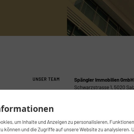
UNSER TEAM
Spängler Immobilien GmbH
Schwarzstrasse 1, 5020 Sal
Guten Tag!
Tel. +43 662 8686 - 4063
 unser Team
nformationen
Fax. +43 662 8686 - 4098
kennen
daniel.triffterer@spaengler
kies, um Inhalte und Anzeigen zu personalisieren, Funktionen 
http://www.spaengler-immo
u können und die Zugriffe auf unsere Website zu analysieren. 