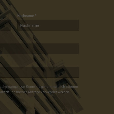
Nachname
*
estimmungen
zur Kenntnis genommen. Ich stimme
earbeitung meiner Anfrage verwendet werden.