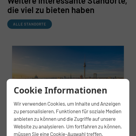
Weitere interessante Standorte,
die viel zu bieten haben
ALLE STANDORTE
Cookie Informationen
Wir verwenden Cookies, um Inhalte und Anzeigen
Berlin
zu personalisieren, Funktionen für soziale Medien
anbieten zu können und die Zugriffe auf unsere
Berlins Attraktivität hält an: Die
Website zu analysieren. Um fortfahren zu können,
Senatsverwaltung prognostiziert bis 2030
müssen Sie eine Cookie-Auswahl treffen.