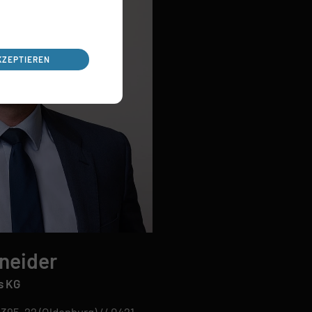
KZEPTIEREN
neider
s KG
2395-22 (Oldenburg) // 0421 -