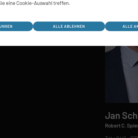
ie eine Cookie-Auswahl treffen.
räch mit Ihnen.
LUNGEN
ALLE ABLEHNEN
ALLE A
Jan Sch
Robert C. Spie
Tel.:
0441 – 97