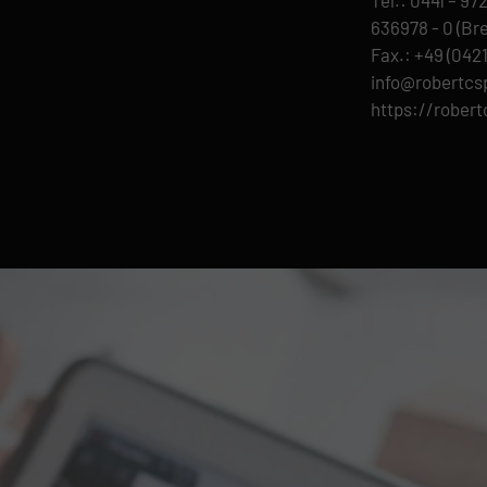
636978 - 0 (B
Fax.: +49 (0421
info@robertcs
https://robert