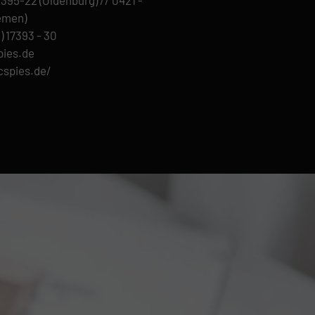
remen)
) 17393 - 30
pies.de
cspies.de/