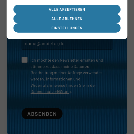
Welche Region interessiert sie?
ALLE AKZEPTIEREN
ALLE ABLEHNEN
EINSTELLUNGEN
E-Mail
*
Ich möchte den Newsletter erhalten und
stimme zu, dass meine Daten zur
Bearbeitung meiner Anfrage verwendet
werden. Informationen und
Widerrufshinweise finden Sie in der
Datenschutzerklärung
.
ABSENDEN