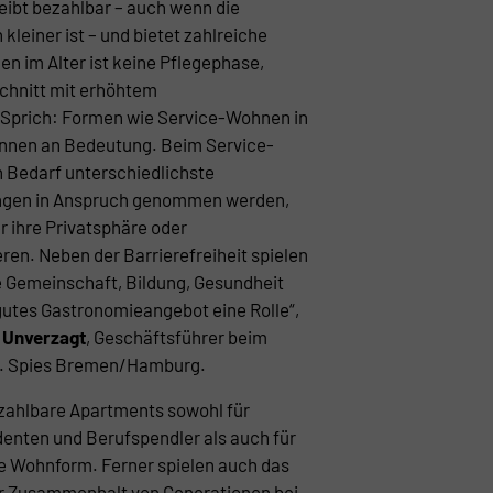
eibt bezahlbar – auch wenn die
leiner ist – und bietet zahlreiche
 im Alter ist keine Pflegephase,
chnitt mit erhöhtem
 Sprich: Formen wie Service-Wohnen in
nnen an Bedeutung. Beim Service-
 Bedarf unterschiedlichste
ngen in Anspruch genommen werden,
 ihre Privatsphäre oder
eren. Neben der Barrierefreiheit spielen
 Gemeinschaft, Bildung, Gesundheit
 gutes Gastronomieangebot eine Rolle“,
 Unverzagt
, Geschäftsführer beim
C. Spies Bremen/Hamburg.
ezahlbare Apartments sowohl für
denten und Berufspendler als auch für
ve Wohnform. Ferner spielen auch das
 Zusammenhalt von Generationen bei