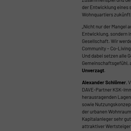
der Entwicklung eines 
Wohnquartiers zukünfti
„Nicht nur der Mangel 
Entwicklung, sondern 
Gesellschaft. Wir wer
Community – Co-Living
Und dabei setzen alle 
Gemeinschaftsgefühl, 
Unverzagt
.
Alexander Schlömer
, 
DAVE-Partner KSK-Immo
herausragenden Lagen 
sowie Nutzungskonzept
der urbanen Wohnraumn
Kapitalanleger sehr gu
attraktiver Wertsteiger