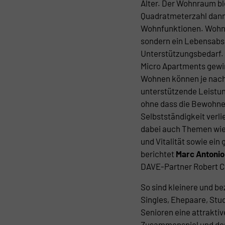
Alter. Der Wohnraum bl
Quadratmeterzahl dann k
Wohnfunktionen. Wohnen
sondern ein Lebensabs
Unterstützungsbedarf.
Micro Apartments gewi
Wohnen können je nach
unterstützende Leistu
ohne dass die Bewohner
Selbstständigkeit verli
dabei auch Themen wie
und Vitalität sowie ein
berichtet
Marc Antonio
DAVE-Partner Robert 
So sind kleinere und b
Singles, Ehepaare, Stu
Senioren eine attrakti
Zusammenspiel und der