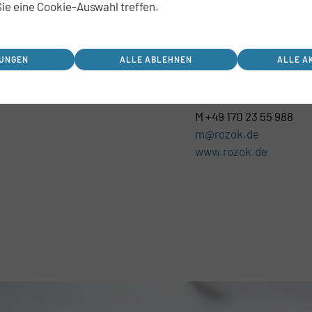
Bestandsverwaltung so
ie eine Cookie-Auswahl treffen.
Ansprechpartner:
LUNGEN
ALLE ABLEHNEN
ALLE A
Martina Rozok
ROZOK GmbH
T +49 30 400 44 68-1
M +49 170 23 55 988
m@rozok.de
www.rozok.
de