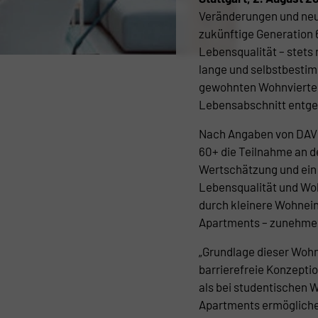
Veränderungen und neu
zukünftige Generation
Lebensqualität – stet
lange und selbstbesti
gewohnten Wohnviertel
Lebensabschnitt entg
Nach Angaben von DAVE
60+ die Teilnahme an de
Wertschätzung und ein
Lebensqualität und Wo
durch kleinere Wohnein
Apartments – zunehmen
„Grundlage dieser Wohn
barrierefreie Konzeptio
als bei studentischen 
Apartments ermöglichen