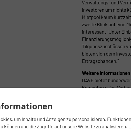
Verwaltungs- und Verm
Investoren um nichts 
Mietpool kaum kurzzeit
zweite Blick auf eine M
interessant. Unter Ein
Finanzierungsmöglichk
Tilgungszuschüssen von
bieten sich dem Invest
Ertragschancen."
Weitere Informationen
DAVE bietet bundesweit
Kompetenz. Der Verbund
Unternehmen, Institut
Privatpersonen sowohl a
nformationen
DAVE-Kunden profitiere
Immobilienberatungsun
kies, um Inhalte und Anzeigen zu personalisieren, Funktionen 
Verkauf, Marktanalyse
u können und die Zugriffe auf unsere Website zu analysieren. 