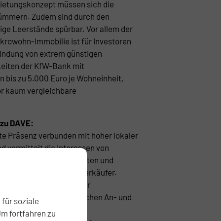
ietungskonzept müssen sich die
kümmern. Zudem sind durch den
ige Leerstände spürbar. Vor allem der
ikrowohn-Immobilie ist für Investoren
bindung von extrem günstigen
eiten der KfW-Bank mit
 bis zu 5.000 Euro je Wohneinheit,
or kaum vergleichbare
 zu DAVE:
e Präsenz verbunden mit hoher lokaler
 vermittelt die Interessen von
ionen, Erbengemeinschaften und
ls Käufer als auch als Verkäufer.
n von der Vernetzung der
ternehmen in den Bereichen An- und
für soziale
n, Objektbewertung,
Um fortfahren zu