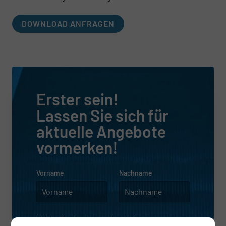
DOWNLOAD ANFRAGEN
Erster sein!
Lassen Sie sich für
aktuelle Angebote
vormerken!
Vorname
Nachname
Welche Region interessiert sie?