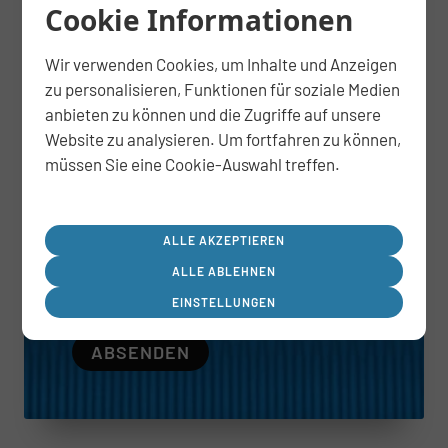
Cookie Informationen
Wir verwenden Cookies, um Inhalte und Anzeigen
E-Mail
*
zu personalisieren, Funktionen für soziale Medien
anbieten zu können und die Zugriffe auf unsere
Website zu analysieren. Um fortfahren zu können,
müssen Sie eine Cookie-Auswahl treffen.
Ich möchte den Newsletter erhalten und
stimme zu, dass meine Daten zur
Bearbeitung meiner Anfrage verwendet
werden. Informationen und
ALLE AKZEPTIEREN
Widerrufshinweise finden Sie in der
ALLE ABLEHNEN
Datenschutzerklärung
.
EINSTELLUNGEN
ABSENDEN