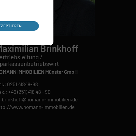
KZEPTIEREN
Maximilian Brinkhoff
ertriebsleitung /
parkassenbetriebswirt
OMANN IMMOBILIEN Münster GmbH
el.:
0251 41848-88
x.: +49 (251) 418 48 - 90
.brinkhoff@homann-immobilien.de
ttp://www.homann-immobilien.de