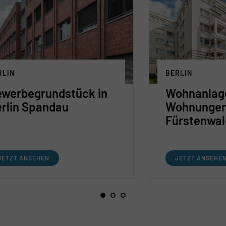
RLIN
BERLIN
werbe­grundstück in
Wohnanlage
rlin Spandau
Wohnungen 
Fürstenwal
JETZT ANSEHEN
JETZT ANSEHE