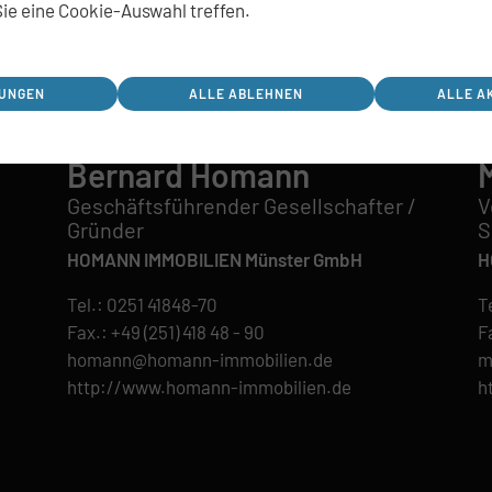
ie eine Cookie-Auswahl treffen.
LUNGEN
ALLE ABLEHNEN
ALLE A
Bernard Homann
Geschäftsführender Gesellschafter /
V
Gründer
S
HOMANN IMMOBILIEN Münster GmbH
H
Tel.:
0251 41848-70
T
Fax.: +49 (251) 418 48 - 90
Fa
homann@homann-immobilien.de
m
http://www.homann-immobilien.de
h