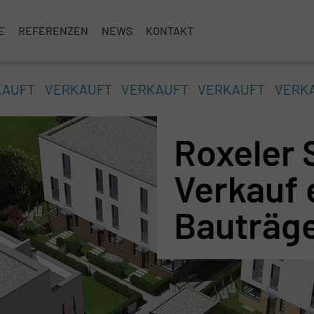
E
REFERENZEN
NEWS
KONTAKT
KAUFT
VERKAUFT
VERKAUFT
VERKAUFT
VERK
Roxeler 
Verkauf 
Bauträge