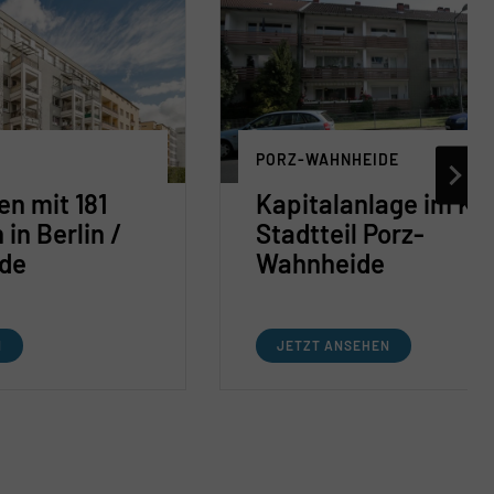
PORZ-WAHNHEIDE
n mit 181
Kapitalanlage im Kö
in Berlin /
Stadtteil Porz-
de
Wahnheide
N
JETZT ANSEHEN