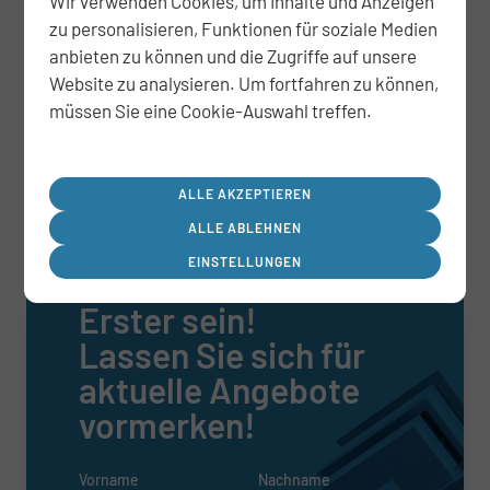
Wir verwenden Cookies, um Inhalte und Anzeigen
Grundstück mit
zu personalisieren, Funktionen für soziale Medien
Baugenehmigung auf der Insel
anbieten zu können und die Zugriffe auf unsere
Eiswerder in Berlin-Spandau
Website zu analysieren. Um fortfahren zu können,
müssen Sie eine Cookie-Auswahl treffen.
JETZT ANSEHEN
ALLE AKZEPTIEREN
ALLE ABLEHNEN
EINSTELLUNGEN
Erster sein!
Lassen Sie sich für
aktuelle Angebote
vormerken!
Vorname
Nachname