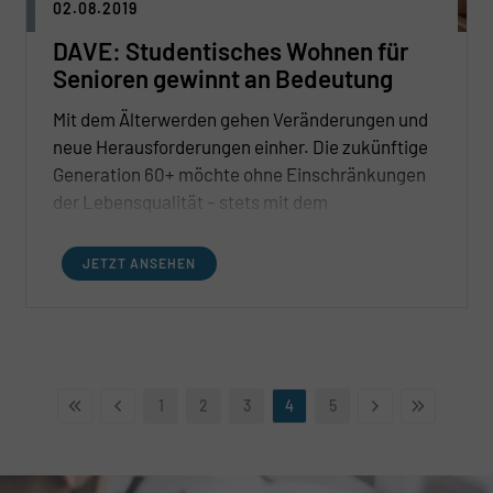
02.08.2019
DAVE: Studentisches Wohnen für
Senioren gewinnt an Bedeutung
Mit dem Älterwerden gehen Veränderungen und
neue Herausforderungen einher. Die zukünftige
Generation 60+ möchte ohne Einschränkungen
der Lebensqualität – stets mit dem
Grundgedanken möglichst lange und
selbstbestimmt in der eigenen Wohnung sowie
JETZT ANSEHEN
im gewohnten Wohnviertel zu leben – gelassen
dem neuen Lebensabschnitt entgegensehen.
1
2
3
4
5