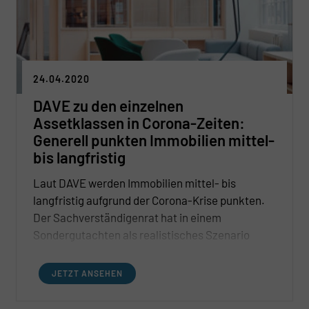
24.04.2020
DAVE zu den einzelnen
Assetklassen in Corona-Zeiten:
Generell punkten Immobilien mittel-
bis langfristig
Laut DAVE werden Immobilien mittel- bis
langfristig aufgrund der Corona-Krise punkten.
Der Sachverständigenrat hat in einem
Sondergutachten als realistisches Szenario
angenommen, das bereits im dritten Quartal
dieses Jahres wieder ein Wachstum erwartet
JETZT ANSEHEN
wird und im kommenden Jahr – auch dank
eintretender Aufholeffekte – sogar ein sehr