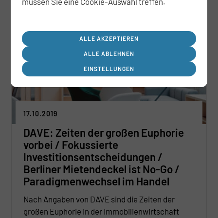
müssen Sie eine Cookie-Auswahl treffen.
ALLE AKZEPTIEREN
ALLE ABLEHNEN
EINSTELLUNGEN
17.10.2019
DAVE: Zeiten der großen Euphorie
vorbei / Fokussierte
Investitionsentscheidungen /
Berliner Mietendeckel ist No-Go /
Paradigmenwechsel im Handel
Nach Angaben von DAVE sind die Zeiten der
großen Euphorie in der Immobilienwirtschaft