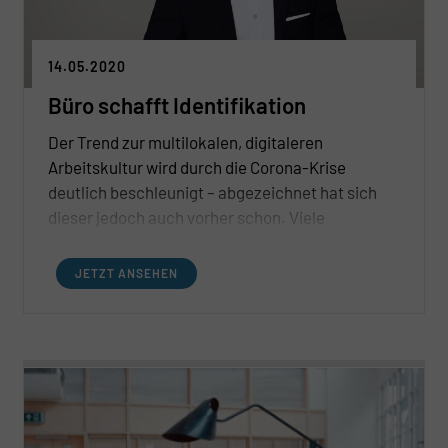
14.05.2020
Büro schafft Identifikation
Der Trend zur multilokalen, digitaleren
Arbeitskultur wird durch die Corona-Krise
deutlich beschleunigt – abgezeichnet hat sich
dieser jedoch auch vorher schon. Viele
Unternehmen setzen sich krisenbedingt stärker
mit der Digitalisierung ihrer
JETZT ANSEHEN
Organisationsstrukturen auseinander, sodass
sich zukünftig nicht nur
Büroflächenanforderungen verändern, sondern
sich sogar das gesamte Verhältnis zwischen
Mensch und Büroimmobilie wandelt.