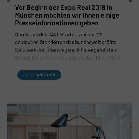
Vor Beginn der Expo Real 2019 in
München möchten wir Ihnen einige
Presseinformationen geben.
Den Stand der DAVE-Partner, die mit 29
deutschen Standorten das bundesweit größte
Netzwerk von überwiegend inhabergeführten
Immobilienunternehmen darstellen, finden Sie in
Halle C2.512. Zu folgender Veranstaltung laden
wir Sie herzlich ein.
JETZT ANSEHEN