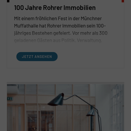
100 Jahre Rohrer Immobilien
Mit einem fröhlichen Fest in der Münchner
Muffathalle hat Rohrer Immobilien sein 100-
jähriges Bestehen gefeiert. Vor mehr als 300
geladenen Gästen aus Politik, Verwaltung,
Wirtschaft und Gesellschaft gaben die beiden
geschäftsführenden Gesellschafter Andrea
JETZT ANSEHEN
Rohrer-Keussen und Sven Keussen ihre Freude
darüber zum Ausdruck, dass sowohl der
Rückblick auf das Erreichte wie auch der
Ausblick auf weiter Erreichbares positiv sind.