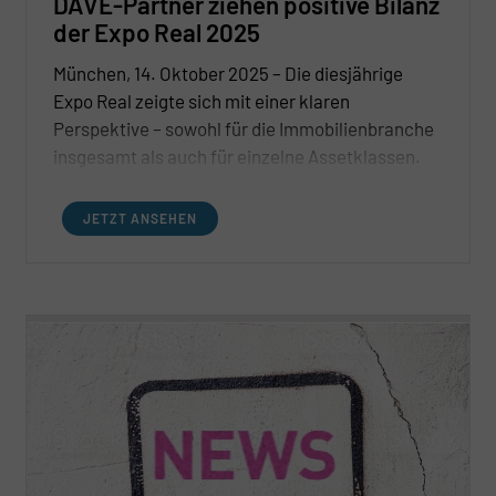
DAVE-Partner ziehen positive Bilanz
der Expo Real 2025
München, 14. Oktober 2025 – Die diesjährige
Expo Real zeigte sich mit einer klaren
Perspektive – sowohl für die Immobilienbranche
insgesamt als auch für einzelne Assetklassen.
Insgesamt war es eine ermutigende
Immobilienmesse mit guter Frequenz und
JETZT ANSEHEN
qualitativ hochwertigen Gesprächen.
Gleichzeitig zeigt sich, wie entscheidend es ist, in
den besten Teams zusammenzuarbeiten, um die
aktuellen Marktchancen gezielt zu nutzen.