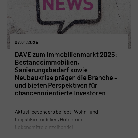
prüfen und pragmatisch anpassen, um den Bau-
und Immobiliensektor nachhaltig zu stärken.
07.01.2025
DAVE zum Immobilienmarkt 2025:
Bestandsimmobilien,
Sanierungsbedarf sowie
Neubaukrise prägen die Branche –
und bieten Perspektiven für
chancenorientierte Investoren
Aktuell besonders beliebt: Wohn- und
Logistikimmobilien, Hotels und
Lebensmitteleinzelhandel
Zweigeteilter Büroimmobilienmarkt: