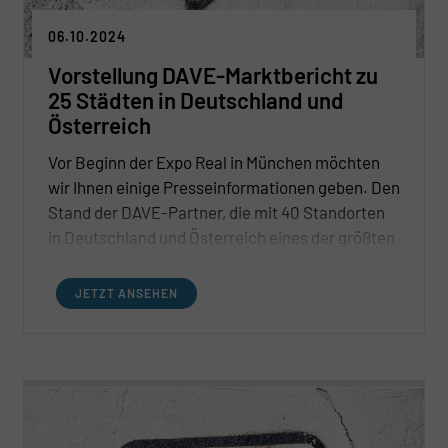
06.10.2024
Vorstellung DAVE-Marktbericht zu
25 Städten in Deutschland und
Österreich
Vor Beginn der Expo Real in München möchten
wir Ihnen einige Presseinformationen geben. Den
Stand der DAVE-Partner, die mit 40 Standorten
in Deutschland und Österreich eines der größten
Netzwerke von überwiegend inhabergeführten
Immobilienunternehmen darstellen, finden Sie in
JETZT ANSEHEN
Halle C2.510.