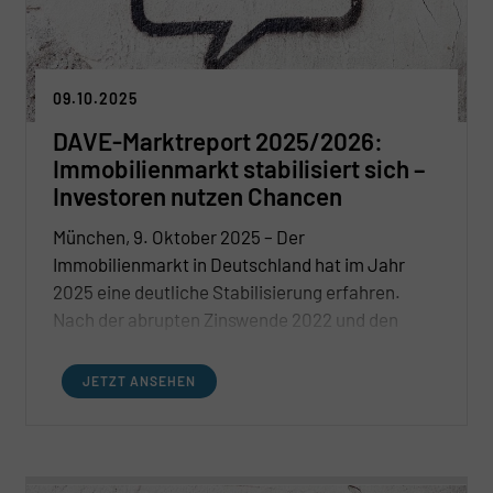
09.10.2025
DAVE-Marktreport 2025/2026:
Immobilienmarkt stabilisiert sich –
Investoren nutzen Chancen
München, 9. Oktober 2025 – Der
Immobilienmarkt in Deutschland hat im Jahr
2025 eine deutliche Stabilisierung erfahren.
Nach der abrupten Zinswende 2022 und den
damit verbundenen Herausforderungen hat sich
der Markt inzwischen auf ein neues
JETZT ANSEHEN
Gleichgewicht eingestellt. Dies zeigt der aktuelle
DAVE-Marktreport 2025/2026, der auf der Expo
Real vorgestellt wurde und der Entwicklungen an
25 Immobilienstandorten in Deutschland und