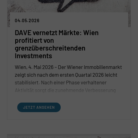
04.05.2026
DAVE vernetzt Märkte: Wien
profitiert von
grenzüberschreitenden
Investments
Wien, 4. Mai 2026 – Der Wiener Immobilienmarkt
zeigt sich nach dem ersten Quartal 2026 leicht
stabilisiert. Nach einer Phase verhaltener
Aktivität sorgt die zunehmende Verbesserung
der Finanzierungsbedingungen für mehr
Planungssicherheit und eine vorsichtige
JETZT ANSEHEN
Belebung des Marktes. Gleichzeitig bleibt das
Angebot – insbesondere im Neubausegment –
begrenzt, was den Druck auf den
Wohnungsmarkt hochhält und Investoren