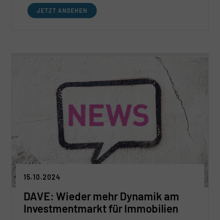
Mietsteigerungen und Investorennachfrage bei
JETZT ANSEHEN
modernen, zentral gelegenen und ESG-
konformen Flächen / Unsanierte
Bestandsflächen von Mietern und Investoren
kaum nachgefragt
Ende 2024/Anfang 2025 nimmt Markt weiter
Fahrt auf
15.10.2024
DAVE: Wieder mehr Dynamik am
Investmentmarkt für Immobilien