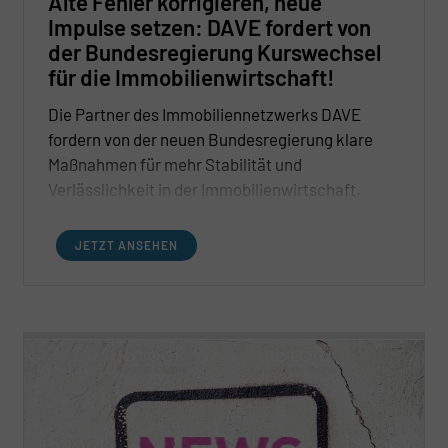
Alte Fehler korrigieren, neue
Impulse setzen: DAVE fordert von
der Bundesregierung Kurswechsel
für die Immobilienwirtschaft!
Die Partner des Immobiliennetzwerks DAVE
fordern von der neuen Bundesregierung klare
Maßnahmen für mehr Stabilität und
Verlässlichkeit in der Immobilienwirtschaft.
Insbesondere die angekündigten Investitionen in
die Infrastruktur und ein stabilisiertes
JETZT ANSEHEN
Zinsumfeld werden positiv bewertet. Die DAVE-
Partner erwarten eine wirtschaftsfreundlichere
Politik und betonen die Notwendigkeit
schnellerer Genehmigungsverfahren und
Bürokratieabbau. Kritik gibt es an der
Mietpreisbremse, die den dringend benötigten
Neubau behindere. Ein klarer Appell: Die
Bundesregierung soll bestehende Maßnahmen