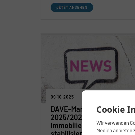
Planungssicherheit und eine
JETZT ANSEHEN
vorsichtige Belebung des Marktes.
Gleichzeitig bleibt das Angebot –
insbesondere im Neubausegment –
begrenzt, was den Druck auf den
Wohnungsmarkt hochhält und
Investoren attraktive Perspektiven
eröffnet.
09.10.2025
Cookie I
DAVE-Marktreport
2025/2026:
Wir verwenden Coo
Immobilienmarkt
Medien anbieten z
stabilisiert sich –