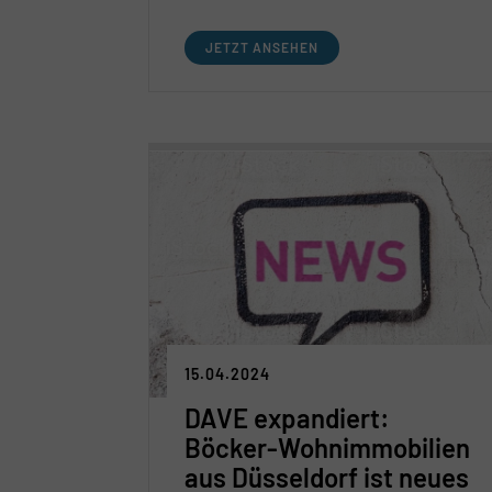
Zweigeteilter Büroimmobilienmarkt:
Mietsteigerungen und
JETZT ANSEHEN
Investorennachfrage bei modernen,
zentral gelegenen und ESG-
konformen Flächen / Unsanierte
Bestandsflächen von Mietern und
Investoren kaum nachgefragt
Ende 2024/Anfang 2025 nimmt Markt
weiter Fahrt auf
15.04.2024
DAVE expandiert:
Böcker-Wohnimmobilien
aus Düsseldorf ist neues