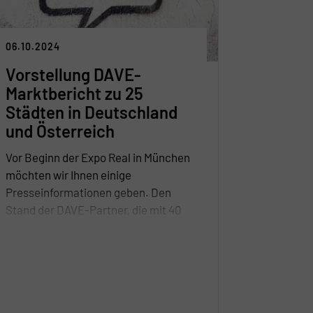
dringend benötigten Neubau
behindere. Ein klarer Appell: Die
Bundesregierung soll bestehende
06.10.2024
Maßnahmen prüfen und pragmatisch
Vorstellung DAVE-
anpassen, um den Bau- und
Marktbericht zu 25
Immobiliensektor nachhaltig zu
Städten in Deutschland
stärken.
und Österreich
Vor Beginn der Expo Real in München
möchten wir Ihnen einige
Presseinformationen geben. Den
Stand der DAVE-Partner, die mit 40
Standorten in Deutschland und
Österreich eines der größten
Netzwerke von überwiegend
inhabergeführten
Immobilienunternehmen darstellen,