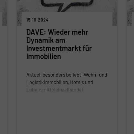
15.10.2024
DAVE: Wieder mehr
Dynamik am
Investmentmarkt für
Immobilien
Aktuell besonders beliebt: Wohn- und
Logistikimmobilien, Hotels und
Lebensmitteleinzelhandel
Zweigeteilter Büroimmobilienmarkt:
Mietsteigerungen und
Investorennachfrage bei modernen,
zentral gelegenen und ESG-
konformen Flächen / Unsanierte