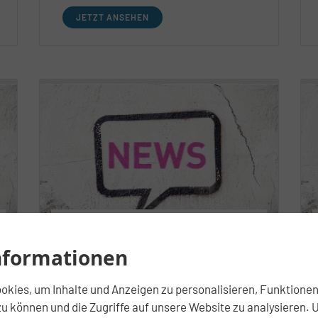
weniger Staat
JETZT ANSEHEN
08.07.2025
nformationen
DAVE zieht
Halbjahresbilanz 2025:
kies, um Inhalte und Anzeigen zu personalisieren, Funktionen 
Immobilienmärkte noch
u können und die Zugriffe auf unsere Website zu analysieren. 
ohne klare Richtung –