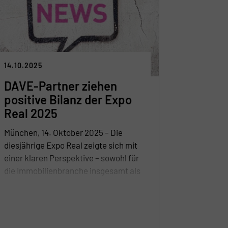
14.10.2025
DAVE-Partner ziehen
positive Bilanz der Expo
Real 2025
München, 14. Oktober 2025 – Die
diesjährige Expo Real zeigte sich mit
einer klaren Perspektive – sowohl für
die Immobilienbranche insgesamt als
auch für einzelne Assetklassen.
Insgesamt war es eine ermutigende
Immobilienmesse mit guter Frequenz
und qualitativ hochwertigen