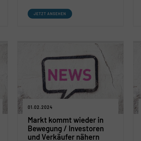
Bestandsflächen von Mietern und
Investoren kaum nachgefragt
JETZT ANSEHEN
Ende 2024/Anfang 2025 nimmt Markt
weiter Fahrt auf
01.02.2024
Markt kommt wieder in
Bewegung / Investoren
und Verkäufer nähern