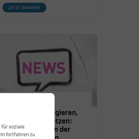
Gesprächen. Gleichzeitig zeigt sich,
JETZT ANSEHEN
wie entscheidend es ist, in den besten
Teams zusammenzuarbeiten, um die
aktuellen Marktchancen gezielt zu
nutzen.
15.05.2025
Alte Fehler korrigieren,
neue Impulse setzen:
für soziale
DAVE fordert von der
Um fortfahren zu
Bundesregierung