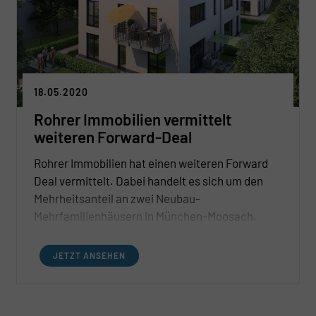
18.05.2020
Rohrer Immobilien vermittelt
weiteren Forward-Deal
Rohrer Immobilien hat einen weiteren Forward
Deal vermittelt. Dabei handelt es sich um den
Mehrheitsanteil an zwei Neubau-
Mehrfamilienhäusern in München-Moosach.
Verkäufer ist der Münchner Bauträger DN
Wohnbau GmbH, Käufer ein lokaler Investor, der
JETZT ANSEHEN
die Immobilien zu einem großen Teil über eine
Kapitalgesellschaft unter Verwendung einer 6b-
Rücklage erwerben konnte.