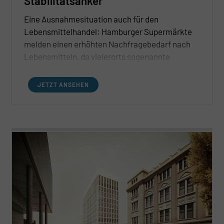
Stabilitätsanker
Eine Ausnahmesituation auch für den
Lebensmittelhandel: Hamburger Supermärkte
melden einen erhöhten Nachfragebedarf nach
Lebensmitteln, da vielerorts sogenannte
Vorratskäufe getätigt werden. Ein
Einkaufsverhalten weit über dem geplanten
JETZT ANSEHEN
häuslichen Bedarf, lässt die Branche derzeit
über sich hinauswachsen.