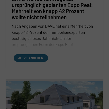
ursprünglich geplanten Expo Real:
Mehrheit von knapp 42 Prozent
wollte nicht teilnehmen
Nach Angaben von DAVE hat eine Mehrheit von
knapp 42 Prozent der Immobilienexperten
bestätigt, dieses Jahr nicht an der
ursprünglichen Form der Expo Real
teilzunehmen. Das ist das zentrale Ergebnis
einer DAVE-Kundenumfrage, an der sich 205
JETZT ANSEHEN
Befragte vom 3. bis zum 9. Juni beteiligt haben.