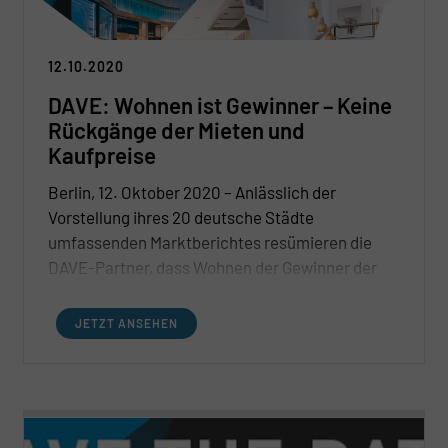
12.10.2020
DAVE: Wohnen ist Gewinner – Keine
Rückgänge der Mieten und
Kaufpreise
Berlin, 12. Oktober 2020 – Anlässlich der
Vorstellung ihres 20 deutsche Städte
umfassenden Marktberichtes resümieren die
DAVE-Partner, dass Wohnen der Gewinner der
Corona-Krise ist. In keiner der Märkte gehen sie
von Rückgängen bei den Mieten und Kaufpreisen
JETZT ANSEHEN
sowohl bei Neubauten als auch im Bestand aus.
Es seien hingegen sogar Steigerungen zu
erwarten.