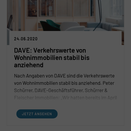
24.06.2020
DAVE: Verkehrswerte von
Wohnimmobilien stabil bis
anziehend
Nach Angaben von DAVE sind die Verkehrswerte
von Wohnimmobilien stabil bis anziehend. Peter
Schürrer, DAVE-Geschäftsführer, Schürrer &
Fleischer Immobilien: „Wir hatten bereits im April
prognostiziert, dass die Assetklasse Wohnen als
Gewinner aus der Krise hervorgehen wird. Jetzt
JETZT ANSEHEN
sehen wir, dass die Preise aktuell besonders in
Ballungsgebieten und Metropolen sogar steigen.