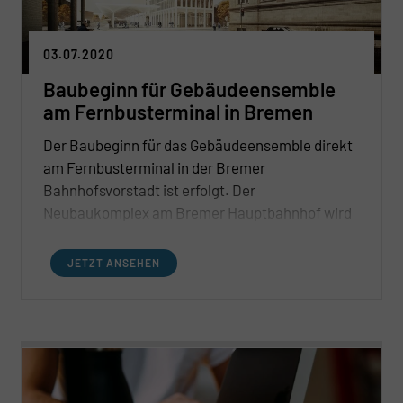
03.07.2020
Baubeginn für Gebäudeensemble
am Fernbusterminal in Bremen
Der Baubeginn für das Gebäudeensemble direkt
am Fernbusterminal in der Bremer
Bahnhofsvorstadt ist erfolgt. Der
Neubaukomplex am Bremer Hauptbahnhof wird
aus drei Hauptteilen bestehen: einer
hochwertigen Hochhaus-Immobilie mit einem
JETZT ANSEHEN
Hotel und Büroflächen oberhalb des Hotels,
einem Parkhaus sowie dem Fernbusterminal an
sich.