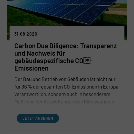
31.08.2020
Carbon Due Diligence: Transparenz
und Nachweis für
gebäudespezifische CO-
Emissionen
Der Bau und Betrieb von Gebäuden ist nicht nur
für 36 % der gesamten CO-Emissionen in Europa
verantwortlich, sondern auch in besonderem
Maße von denAuswirkungen des Klimawandels
betroffen. Gebäude sind daher ein wichtiger
Hebel, um den Anforderungen des Klimawandels
JETZT ANSEHEN
gerecht zu werden und eine nachhaltige und
zukunftssichere Stadtentwicklung zu